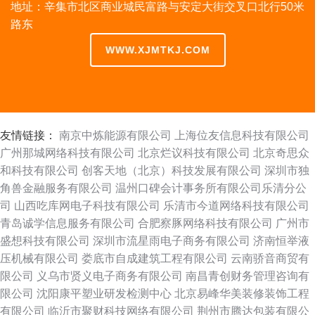
地址：辛集市北区商业城民富路与安定大街交叉口北行50米
路东
WWW.XJMTKJ.COM
友情链接：
南京中炼能源有限公司
上海位友信息科技有限公司
广州那城网络科技有限公司
北京烂议科技有限公司
北京奇思众
和科技有限公司
创客天地（北京）科技发展有限公司
深圳市独
角兽金融服务有限公司
温州口碑会计事务所有限公司乐清分公
司
山西吃库网电子科技有限公司
乐清市今道网络科技有限公司
青岛诚学信息服务有限公司
合肥察豚网络科技有限公司
广州市
盛想科技有限公司
深圳市流星雨电子商务有限公司
济南恒举液
压机械有限公司
娄底市自成建筑工程有限公司
云南骄音商贸有
限公司
义乌市贤义电子商务有限公司
南昌青创财务管理咨询有
限公司
沈阳康平塑业研发检测中心
北京易峰华美装修装饰工程
有限公司
临沂市聚财科技网络有限公司
荆州市腾达包装有限公