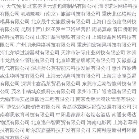
司
天气预报
北京盛世元道包装制品有限公司
淄博诺达网络科技
有限公司
狐狸哆哆（南京）旅游科技有限公司
重庆北亿格精密
模具有限公司
北京晟牛文旅股份有限公司
上海口金包信息科技
有限公司
昆明市西山区圣罗兰卫浴经营部
周易算命
青田侨新网
络科技有限公司
山东汇鑫宝钢铁有限公司
上海绶鑫网络科技有
限公司
广州朋米网络科技有限公司
重庆润宏频风科技有限公司
河北尔嵘过滤器材有限公司
天津市洲际伟业科技有限公司
常州
市龙鼎企业管理有限公司
北京峰渡品牌顾问有限公司
安徽鼎越
电气有限公司
深圳蒲公英智能云科技发展有限公司
惠州市波诗
妮生物科技有限公司
上海云别离科技有限公司
上海宗咏隆贸易
有限公司
深圳市鑫赑莱贸易有限公司
东莞市启泰智能科技有限
公司
茂名市橘城众娱科技有限公司
泉州市正广通物流有限公司
无锡市堰安起重搬运工程有限公司
南京食翻天餐饮管理有限公
司
博亿达保险销售有限公司
青岛盛霖腾达经贸发展有限公司
河
南赛思教育科技有限公司
中阳县家家利名烟名酒店
南通安曙达
物流有限公司
北京逸伟智商贸有限公司
海南电影网
上海若幕科
技有限公司
哈尔滨嘉盛科技开发有限公司
云南融慧新材料环保
科技有限公司